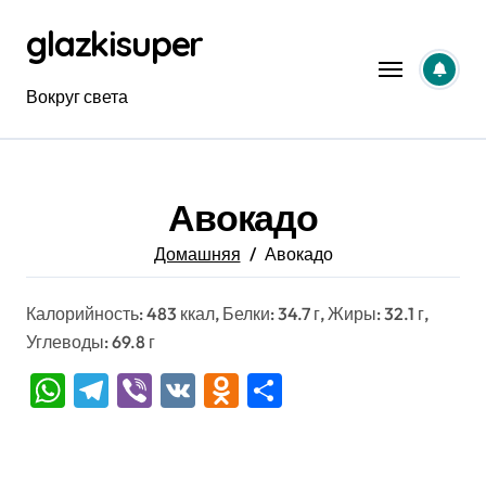
Перейти
glazkisuper
к
содержанию
Вокруг света
Авокадо
Домашняя
Авокадо
Калорийность: 483 ккал, Белки: 34.7 г, Жиры: 32.1 г,
Углеводы: 69.8 г
WhatsApp
Telegram
Viber
VK
Odnoklassniki
Отправить