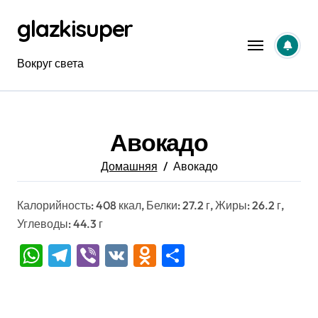
Перейти
glazkisuper
к
содержанию
Вокруг света
Авокадо
Домашняя
Авокадо
Калорийность: 408 ккал, Белки: 27.2 г, Жиры: 26.2 г,
Углеводы: 44.3 г
WhatsApp
Telegram
Viber
VK
Odnoklassniki
Отправить