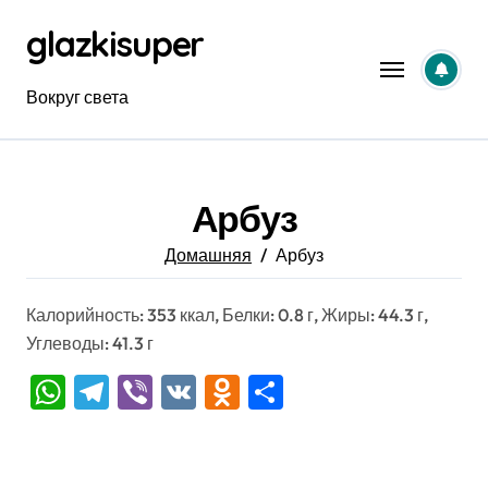
Перейти
glazkisuper
к
содержанию
Вокруг света
Арбуз
Домашняя
Арбуз
Калорийность: 353 ккал, Белки: 0.8 г, Жиры: 44.3 г,
Углеводы: 41.3 г
WhatsApp
Telegram
Viber
VK
Odnoklassniki
Отправить