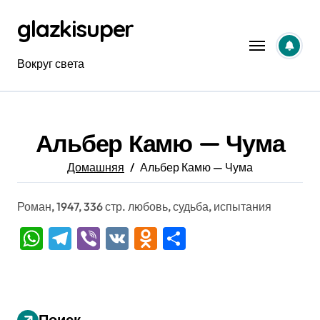
Перейти
glazkisuper
к
содержанию
Вокруг света
Альбер Камю — Чума
Домашняя
Альбер Камю — Чума
Роман, 1947, 336 стр. любовь, судьба, испытания
WhatsApp
Telegram
Viber
VK
Odnoklassniki
Отправить
Поиск